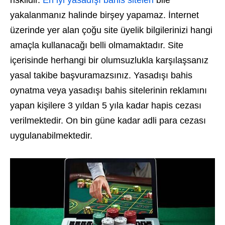
risklidir.
En iyi yasadışı bahis siteleri
bile
yakalanmanız halinde birşey yapamaz. İnternet
üzerinde yer alan çoğu site üyelik bilgilerinizi hangi
amaçla kullanacağı belli olmamaktadır. Site
içerisinde herhangi bir olumsuzlukla karşılaşsanız
yasal takibe başvuramazsınız. Yasadışı bahis
oynatma veya yasadışı bahis sitelerinin reklamını
yapan kişilere 3 yıldan 5 yıla kadar hapis cezası
verilmektedir. On bin güne kadar adli para cezası
uygulanabilmektedir.