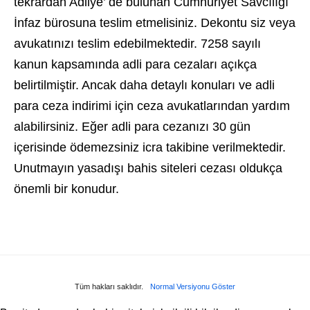
tekrardan Adliye’ de bulunan Cumhuriyet Savcılığı
İnfaz bürosuna teslim etmelisiniz. Dekontu siz veya
avukatınızı teslim edebilmektedir. 7258 sayılı
kanun kapsamında adli para cezaları açıkça
belirtilmiştir. Ancak daha detaylı konuları ve adli
para ceza indirimi için ceza avukatlarından yardım
alabilirsiniz. Eğer adli para cezanızı 30 gün
içerisinde ödemezsiniz icra takibine verilmektedir.
Unutmayın yasadışı bahis siteleri cezası oldukça
önemli bir konudur.
Tüm hakları saklıdır.
Normal Versiyonu Göster