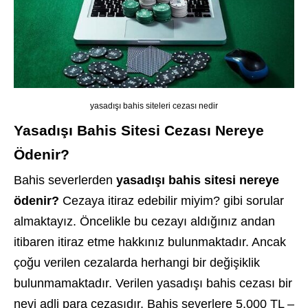
yasadışı bahis siteleri cezası nedir
Yasadışı Bahis Sitesi Cezası Nereye
Ödenir?
Bahis severlerden
yasadışı bahis sitesi nereye
ödenir?
Cezaya itiraz edebilir miyim? gibi sorular
almaktayız. Öncelikle bu cezayı aldığınız andan
itibaren itiraz etme hakkınız bulunmaktadır. Ancak
çoğu verilen cezalarda herhangi bir değişiklik
bulunmamaktadır. Verilen yasadışı bahis cezası bir
nevi adli para cezasıdır. Bahis severlere 5.000 TL –